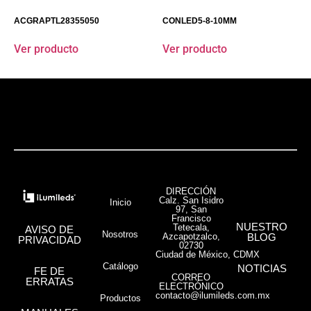
ACGRAPTL28355050
CONLED5-8-10MM
Ver producto
Ver producto
DIRECCIÓN
Calz. San Isidro
Inicio
97, San
Francisco
NUESTRO
Tetecala,
AVISO DE
Nosotros
Azcapotzalco,
BLOG
PRIVACIDAD
02730
Ciudad de México, CDMX
Catálogo
NOTICIAS
FE DE
CORREO
ERRATAS
ELECTRÓNICO
contacto@ilumileds.com.mx
Productos