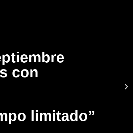
eptiembre
s con
mpo limitado”