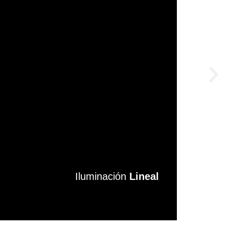
Iluminación
Iluminación
Lineal
Lineal
VER MÁS