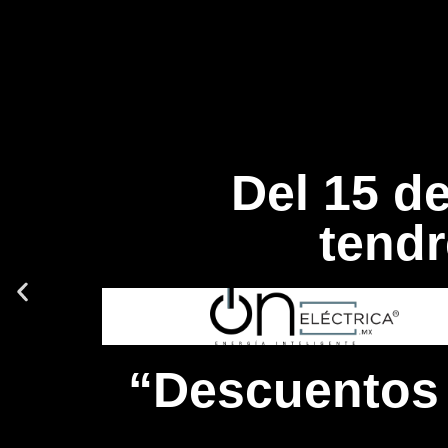
Del 15 d
tend
“Descuentos 